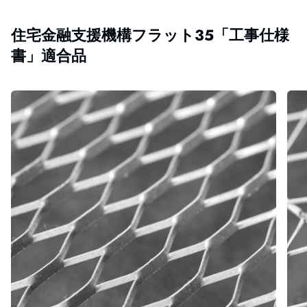
住宅金融支援機構フラット35「工事仕様
書」適合品
ダ
力
イ
骨
ヤ
付
ラ
き
ス
ラ
ス