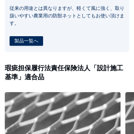
従来の用途とは異なりますが、軽くて風に強く、取り
扱いやすい農業用の防獣ネットとしてもお使い頂けま
す。
製品一覧へ
瑕疵担保履行法責任保険法人「設計施工
基準」適合品
ダ
力
イ
骨
ヤ
付
ラ
き
ス
ラ
ス