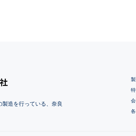
製
特
会
の製造を行っている、奈良
各